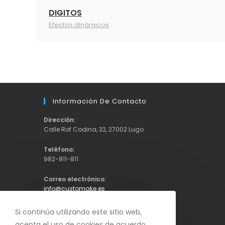
DIGITOS
Efectos dinámicos
Información De Contacto
Dirección:
Calle Rof Codina, 32, 27002 Lugo
Teléfono:
982-811-811
Correo electrónico:
Se
info@customake.es
abre
en
Si continúa utilizando este sitio web,
tu
acepta el uso de cookies de acuerdo
aplicación