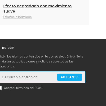
Efecto degradado con movimiento
suave
Efectos dinámicos
Boletín
btén los últimos contenidos en tu correo electrónico. Se te
nviarán actualizaciones y noticias sobre todas las
ategorías.
ADELANTE
Aceptar términos del RGPD