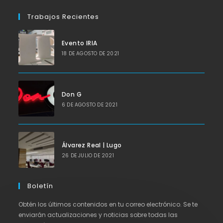
abre
en
Trabajos Recientes
tu
aplicación
Evento IRIA
18 DE AGOSTO DE 2021
Don G
6 DE AGOSTO DE 2021
Álvarez Real | Lugo
26 DE JULIO DE 2021
Boletín
Obtén los últimos contenidos en tu correo electrónico. Se te
enviarán actualizaciones y noticias sobre todas las