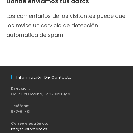
Dónde enviamos tus datos
Los comentarios de los visitantes puede que
los revise un servicio de detección
automática de spam.
Información De Contacto
Dirección:
Calle Rof Codina, 32, 27002 Lugo
Teléfono:
982-811-811
Correo electrónico:
Se
info@customake.es