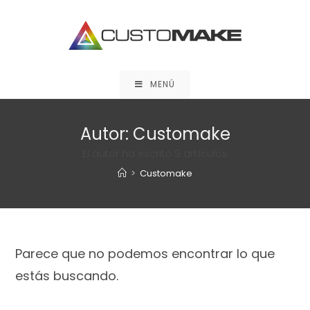
Saltar
al
contenido
MENÚ
Autor:
Customake
El autor ha escrito 9 artículos
>
Customake
Parece que no podemos encontrar lo que
estás buscando.