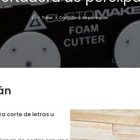
>
Taller
>
Cortadora de porexpán
án
 corte de letras u