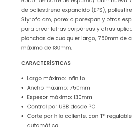
Robot de corte de espuma/foam nuevo. 
de poliestireno expandido (EPS), poliestir
Styrofo am, porex o porexpan y otras es
para crear letras corpóreas y otras aplic
planchas de cualquier largo, 750mm de 
máximo de 130mm.
CARACTERÍSTICAS
Largo máximo: infinito
Ancho máximo: 750mm
Espesor máximo: 130mm
Control por USB desde PC
Corte por hilo caliente, con Tª regula
automática